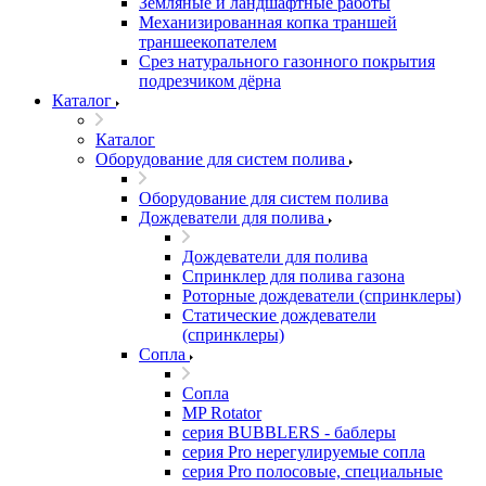
Земляные и ландшафтные работы
Механизированная копка траншей
траншеекопателем
Срез натурального газонного покрытия
подрезчиком дёрна
Каталог
Каталог
Оборудование для систем полива
Оборудование для систем полива
Дождеватели для полива
Дождеватели для полива
Cпринклер для полива газона
Роторные дождеватели (спринклеры)
Статические дождеватели
(спринклеры)
Сопла
Сопла
MP Rotator
серия BUBBLERS - баблеры
серия Pro нерегулируемые сопла
серия Pro полосовые, специальные