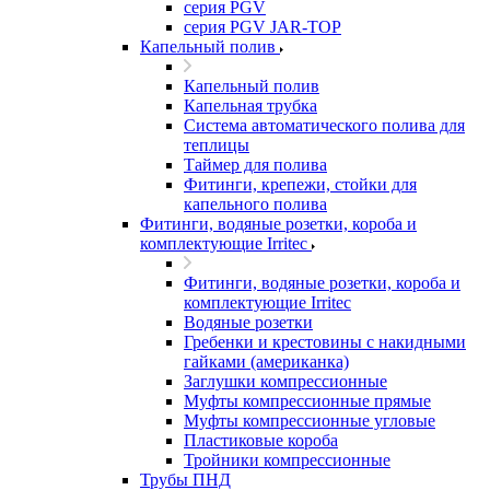
серия PGV
серия PGV JAR-TOP
Капельный полив
Капельный полив
Капельная трубка
Система автоматического полива для
теплицы
Таймер для полива
Фитинги, крепежи, стойки для
капельного полива
Фитинги, водяные розетки, короба и
комплектующие Irritec
Фитинги, водяные розетки, короба и
комплектующие Irritec
Водяные розетки
Гребенки и крестовины с накидными
гайками (американка)
Заглушки компрессионные
Муфты компрессионные прямые
Муфты компрессионные угловые
Пластиковые короба
Тройники компрессионные
Трубы ПНД