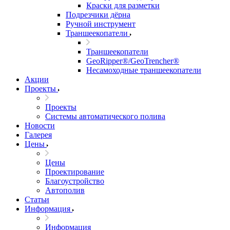
Краски для разметки
Подрезчики дёрна
Ручной инструмент
Траншеекопатели
Траншеекопатели
GeoRipper®/GeoTrencher®
Несамоходные траншеекопатели
Акции
Проекты
Проекты
Системы автоматического полива
Новости
Галерея
Цены
Цены
Проектирование
Благоустройство
Автополив
Статьи
Информация
Информация