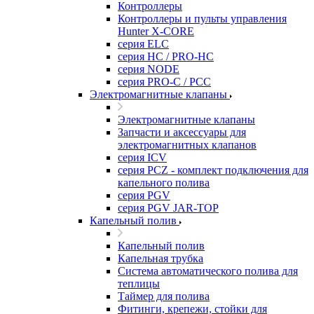
Контроллеры
Контроллеры и пульты управления
Hunter X-CORE
серия ELC
серия HC / PRO-HC
серия NODE
серия PRO-C / PCC
Электромагнитные клапаны
Электромагнитные клапаны
Запчасти и аксессуары для
электромагнитных клапанов
серия ICV
серия PCZ - комплект подключения для
капельного полива
серия PGV
серия PGV JAR-TOP
Капельный полив
Капельный полив
Капельная трубка
Система автоматического полива для
теплицы
Таймер для полива
Фитинги, крепежи, стойки для