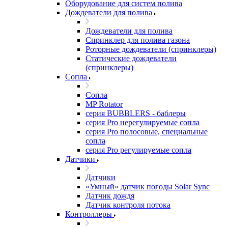
Оборудование для систем полива
Дождеватели для полива
Дождеватели для полива
Cпринклер для полива газона
Роторные дождеватели (спринклеры)
Статические дождеватели
(спринклеры)
Сопла
Сопла
MP Rotator
серия BUBBLERS - баблеры
серия Pro нерегулируемые сопла
серия Pro полосовые, специальные
сопла
серия Pro регулируемые сопла
Датчики
Датчики
«Умный» датчик погоды Solar Sync
Датчик дождя
Датчик контроля потока
Контроллеры