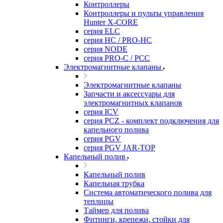
Контроллеры
Контроллеры и пульты управления
Hunter X-CORE
серия ELC
серия HC / PRO-HC
серия NODE
серия PRO-C / PCC
Электромагнитные клапаны
Электромагнитные клапаны
Запчасти и аксессуары для
электромагнитных клапанов
серия ICV
серия PCZ - комплект подключения для
капельного полива
серия PGV
серия PGV JAR-TOP
Капельный полив
Капельный полив
Капельная трубка
Система автоматического полива для
теплицы
Таймер для полива
Фитинги, крепежи, стойки для