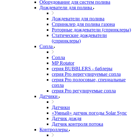
Оборудование для систем полива
Дождеватели для полива
Дождеватели для полива
Cпринклер для полива газона
Роторные дождеватели (спринклеры)
Статические дождеватели
(спринклеры)
Сопла
Сопла
MP Rotator
серия BUBBLERS - баблеры
серия Pro нерегулируемые сопла
серия Pro полосовые, специальные
сопла
серия Pro регулируемые сопла
Датчики
Датчики
«Умный» датчик погоды Solar Sync
Датчик дождя
Датчик контроля потока
Контроллеры