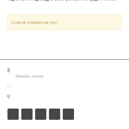
Список элементов пуст
+7 (915) 587-02-38
Заказать звонок
info@polivcentr.ru
г. Воронеж