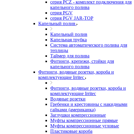
серия PCZ - комплект подключения для
капельного полива
серия PGV
серия PGV JAR-TOP
Капельный полив
Капельный полив
Капельная трубка
Система автоматического полива для
теплицы
Таймер для полива
Фитинги, крепежи, стойки для
капельного полива
Фитинги, водяные розетки, короба и
комплектующие Irritec
Фитинги, водяные розетки, короба и
комплектующие Irritec
Водяные розетки
Гребенки и крестовины с накидными
гайками (американка)
Заглушки компрессионные
Муфты компрессионные прямые
Муфты компрессионные угловые
Пластиковые короба