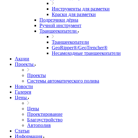
Инструменты для разметки
Краски для разметки
Подрезчики дёрна
Ручной инструмент
Траншеекопатели
Траншеекопатели
GeoRipper®/GeoTrencher®
Несамоходные траншеекопатели
Акции
Проекты
Проекты
Системы автоматического полива
Новости
Галерея
Цены
Цены
Проектирование
Благоустройство
Автополив
Статьи
Информация