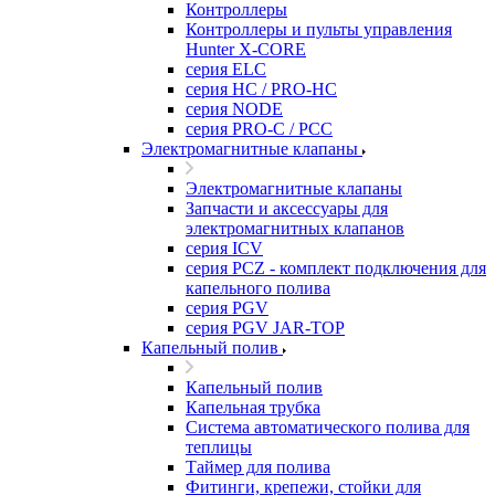
Контроллеры
Контроллеры и пульты управления
Hunter X-CORE
серия ELC
серия HC / PRO-HC
серия NODE
серия PRO-C / PCC
Электромагнитные клапаны
Электромагнитные клапаны
Запчасти и аксессуары для
электромагнитных клапанов
серия ICV
серия PCZ - комплект подключения для
капельного полива
серия PGV
серия PGV JAR-TOP
Капельный полив
Капельный полив
Капельная трубка
Система автоматического полива для
теплицы
Таймер для полива
Фитинги, крепежи, стойки для