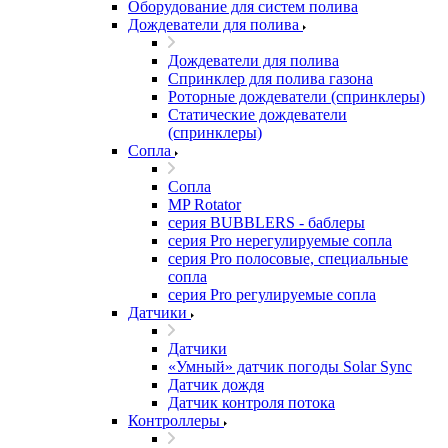
Оборудование для систем полива
Дождеватели для полива
Дождеватели для полива
Cпринклер для полива газона
Роторные дождеватели (спринклеры)
Статические дождеватели
(спринклеры)
Сопла
Сопла
MP Rotator
серия BUBBLERS - баблеры
серия Pro нерегулируемые сопла
серия Pro полосовые, специальные
сопла
серия Pro регулируемые сопла
Датчики
Датчики
«Умный» датчик погоды Solar Sync
Датчик дождя
Датчик контроля потока
Контроллеры