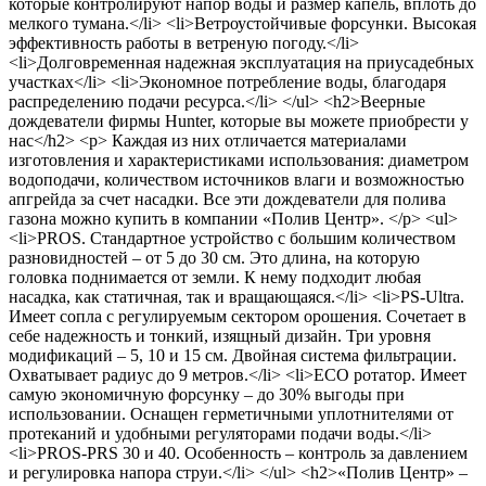
которые контролируют напор воды и размер капель, вплоть до
мелкого тумана.</li> <li>Ветроустойчивые форсунки. Высокая
эффективность работы в ветреную погоду.</li>
<li>Долговременная надежная эксплуатация на приусадебных
участках</li> <li>Экономное потребление воды, благодаря
распределению подачи ресурса.</li> </ul> <h2>Веерные
дождеватели фирмы Hunter, которые вы можете приобрести у
нас</h2> <p> Каждая из них отличается материалами
изготовления и характеристиками использования: диаметром
водоподачи, количеством источников влаги и возможностью
апгрейда за счет насадки. Все эти дождеватели для полива
газона можно купить в компании «Полив Центр». </p> <ul>
<li>PROS. Стандартное устройство с большим количеством
разновидностей – от 5 до 30 см. Это длина, на которую
головка поднимается от земли. К нему подходит любая
насадка, как статичная, так и вращающаяся.</li> <li>PS-Ultra.
Имеет сопла с регулируемым сектором орошения. Сочетает в
себе надежность и тонкий, изящный дизайн. Три уровня
модификаций – 5, 10 и 15 см. Двойная система фильтрации.
Охватывает радиус до 9 метров.</li> <li>ECO ротатор. Имеет
самую экономичную форсунку – до 30% выгоды при
использовании. Оснащен герметичными уплотнителями от
протеканий и удобными регуляторами подачи воды.</li>
<li>PROS-PRS 30 и 40. Особенность – контроль за давлением
и регулировка напора струи.</li> </ul> <h2>«Полив Центр» –