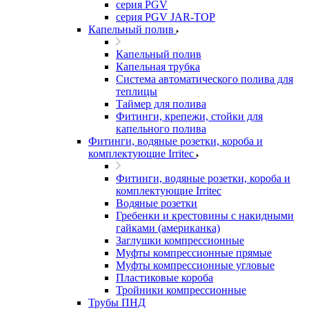
серия PGV
серия PGV JAR-TOP
Капельный полив
Капельный полив
Капельная трубка
Система автоматического полива для
теплицы
Таймер для полива
Фитинги, крепежи, стойки для
капельного полива
Фитинги, водяные розетки, короба и
комплектующие Irritec
Фитинги, водяные розетки, короба и
комплектующие Irritec
Водяные розетки
Гребенки и крестовины с накидными
гайками (американка)
Заглушки компрессионные
Муфты компрессионные прямые
Муфты компрессионные угловые
Пластиковые короба
Тройники компрессионные
Трубы ПНД