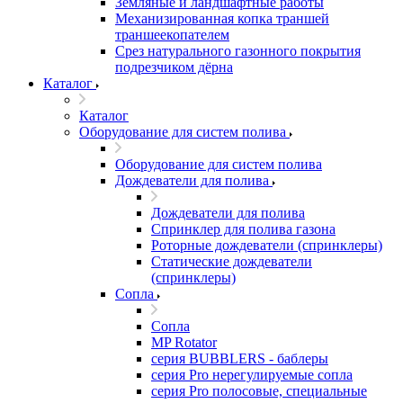
Земляные и ландшафтные работы
Механизированная копка траншей
траншеекопателем
Срез натурального газонного покрытия
подрезчиком дёрна
Каталог
Каталог
Оборудование для систем полива
Оборудование для систем полива
Дождеватели для полива
Дождеватели для полива
Cпринклер для полива газона
Роторные дождеватели (спринклеры)
Статические дождеватели
(спринклеры)
Сопла
Сопла
MP Rotator
серия BUBBLERS - баблеры
серия Pro нерегулируемые сопла
серия Pro полосовые, специальные