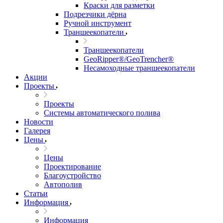
Краски для разметки
Подрезчики дёрна
Ручной инструмент
Траншеекопатели
Траншеекопатели
GeoRipper®/GeoTrencher®
Несамоходные траншеекопатели
Акции
Проекты
Проекты
Системы автоматического полива
Новости
Галерея
Цены
Цены
Проектирование
Благоустройство
Автополив
Статьи
Информация
Информация