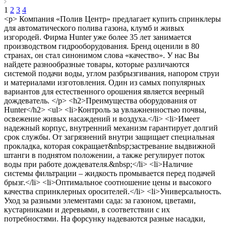
1
2
3
4
<p> Компания «Полив Центр» предлагает купить спринклеры
для автоматического полива газона, клумб и живых
изгородей. Фирма Hunter уже более 35 лет занимается
производством гидрооборудования. Бренд оценили в 80
странах, он стал синонимом слова «качество». У нас Вы
найдете разнообразные товары, которые различаются
системой подачи воды, углом разбрызгивания, напором струи
и материалами изготовления. Один из самых популярных
вариантов для естественного орошения является веерный
дождеватель. </p> <h2>Преимущества оборудования от
Hunter</h2> <ul> <li>Контроль за увлажненностью почвы,
освежение живых насаждений и воздуха.</li> <li>Имеет
надежный корпус, внутренний механизм гарантирует долгий
срок службы. От загрязнений внутри защищает специальная
прокладка, которая сокращает&nbsp;застревание выдвижной
штанги в поднятом положении, а также регулирует поток
воды при работе дождевателя.&nbsp;</li> <li>Наличие
системы фильтрации – жидкость промывается перед подачей
брызг.</li> <li>Оптимальное соотношение цены и высокого
качества спринклерных оросителей.</li> <li>Универсальность.
Уход за разными элементами сада: за газоном, цветами,
кустарниками и деревьями, в соответствии с их
потребностями. На форсунку надеваются разные насадки,