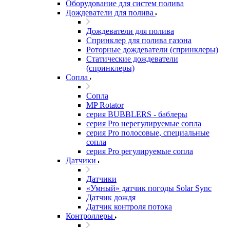
Оборудование для систем полива
Дождеватели для полива
Дождеватели для полива
Cпринклер для полива газона
Роторные дождеватели (спринклеры)
Статические дождеватели
(спринклеры)
Сопла
Сопла
MP Rotator
серия BUBBLERS - баблеры
серия Pro нерегулируемые сопла
серия Pro полосовые, специальные
сопла
серия Pro регулируемые сопла
Датчики
Датчики
«Умный» датчик погоды Solar Sync
Датчик дождя
Датчик контроля потока
Контроллеры