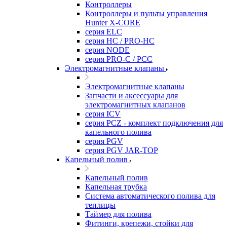
Контроллеры
Контроллеры и пульты управления
Hunter X-CORE
серия ELC
серия HC / PRO-HC
серия NODE
серия PRO-C / PCC
Электромагнитные клапаны
Электромагнитные клапаны
Запчасти и аксессуары для
электромагнитных клапанов
серия ICV
серия PCZ - комплект подключения для
капельного полива
серия PGV
серия PGV JAR-TOP
Капельный полив
Капельный полив
Капельная трубка
Система автоматического полива для
теплицы
Таймер для полива
Фитинги, крепежи, стойки для