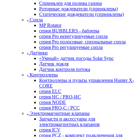
Cпринклер для полива газона
Роторные дождеватели (спринклеры)
Статические дождеватели (спринклеры)
Сопла
MP Rotator
серия BUBBLERS - баблеры
серия Pro нерегулируемые сопла
серия Pro полосовые, специальные сопла
серия Pro регулируемые сопла
Датчики
«Умный» датчик погоды Solar Sync
Датчик дождя
Датчик контроля потока
Контроллеры
Контроллеры и пульты управления Hunter X-
CORE
серия ELC
серия HC / PRO-HC
серия NODE
серия PRO-C / PCC
Электромагнитные клапаны
Запчасти и аксессуары для
электромагнитных клапанов
серия ICV
серия PCZ - комплект подключения для