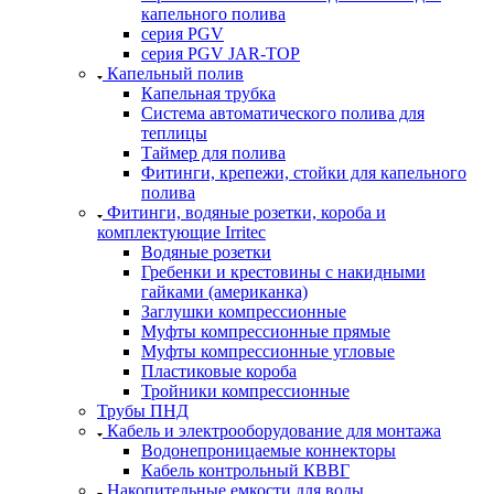
капельного полива
серия PGV
серия PGV JAR-TOP
Капельный полив
Капельная трубка
Система автоматического полива для
теплицы
Таймер для полива
Фитинги, крепежи, стойки для капельного
полива
Фитинги, водяные розетки, короба и
комплектующие Irritec
Водяные розетки
Гребенки и крестовины с накидными
гайками (американка)
Заглушки компрессионные
Муфты компрессионные прямые
Муфты компрессионные угловые
Пластиковые короба
Тройники компрессионные
Трубы ПНД
Кабель и электрооборудование для монтажа
Водонепроницаемые коннекторы
Кабель контрольный КВВГ
Накопительные емкости для воды