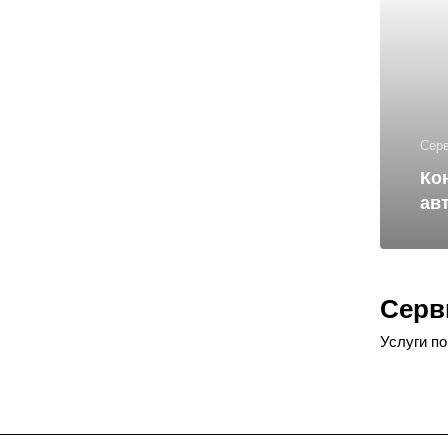
Сер
Ко
ав
Серв
Услуги п