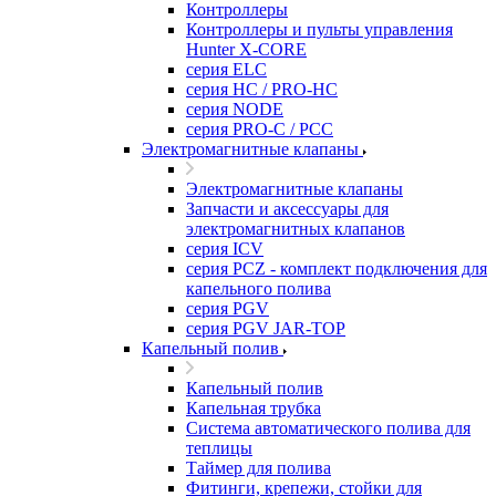
Контроллеры
Контроллеры и пульты управления
Hunter X-CORE
серия ELC
серия HC / PRO-HC
серия NODE
серия PRO-C / PCC
Электромагнитные клапаны
Электромагнитные клапаны
Запчасти и аксессуары для
электромагнитных клапанов
серия ICV
серия PCZ - комплект подключения для
капельного полива
серия PGV
серия PGV JAR-TOP
Капельный полив
Капельный полив
Капельная трубка
Система автоматического полива для
теплицы
Таймер для полива
Фитинги, крепежи, стойки для