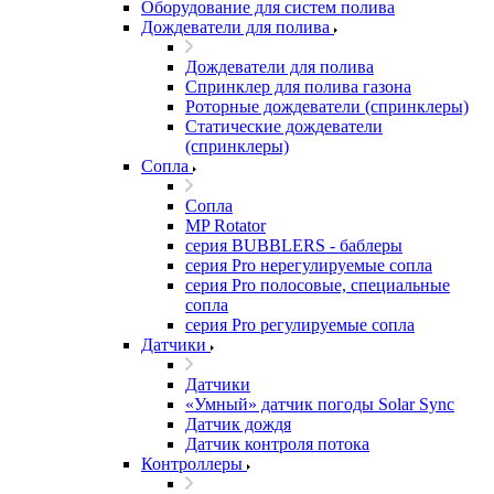
Оборудование для систем полива
Дождеватели для полива
Дождеватели для полива
Cпринклер для полива газона
Роторные дождеватели (спринклеры)
Статические дождеватели
(спринклеры)
Сопла
Сопла
MP Rotator
серия BUBBLERS - баблеры
серия Pro нерегулируемые сопла
серия Pro полосовые, специальные
сопла
серия Pro регулируемые сопла
Датчики
Датчики
«Умный» датчик погоды Solar Sync
Датчик дождя
Датчик контроля потока
Контроллеры