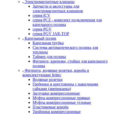
Электромагнитные клапаны
Запчасти и аксессуары для
электромагнитных клапанов
серия ICV
серия PCZ - комплект подключения для
капельного полива
серия PGV
серия PGV JAR-TOP
Капельный полив
Капельная трубка
Система автоматического полива для
теплицы
Таймер для полива
Фитинги, крепежи, стойки для капельного
полива
Фитинги, водяные розетки, короба и
комплектующие Irritec
Водяные розетки
Гребенки и крестовины с накидными
гайками (американка)
Заглушки компрессионные
Муфты компрессионные прямые
Муфты компрессионные угловые
Пластиковые короба
Тройники компрессионные