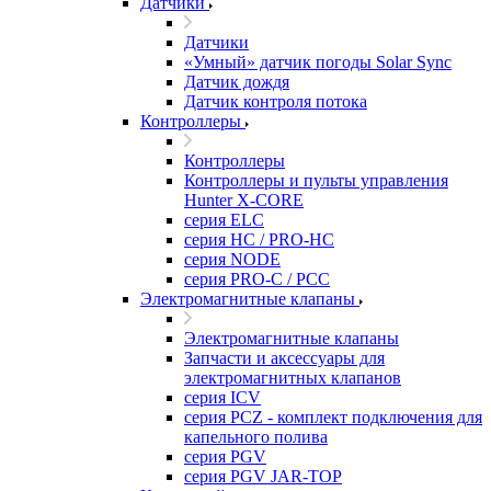
Датчики
Датчики
«Умный» датчик погоды Solar Sync
Датчик дождя
Датчик контроля потока
Контроллеры
Контроллеры
Контроллеры и пульты управления
Hunter X-CORE
серия ELC
серия HC / PRO-HC
серия NODE
серия PRO-C / PCC
Электромагнитные клапаны
Электромагнитные клапаны
Запчасти и аксессуары для
электромагнитных клапанов
серия ICV
серия PCZ - комплект подключения для
капельного полива
серия PGV
серия PGV JAR-TOP