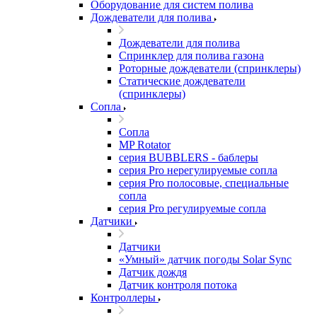
Оборудование для систем полива
Дождеватели для полива
Дождеватели для полива
Cпринклер для полива газона
Роторные дождеватели (спринклеры)
Статические дождеватели
(спринклеры)
Сопла
Сопла
MP Rotator
серия BUBBLERS - баблеры
серия Pro нерегулируемые сопла
серия Pro полосовые, специальные
сопла
серия Pro регулируемые сопла
Датчики
Датчики
«Умный» датчик погоды Solar Sync
Датчик дождя
Датчик контроля потока
Контроллеры