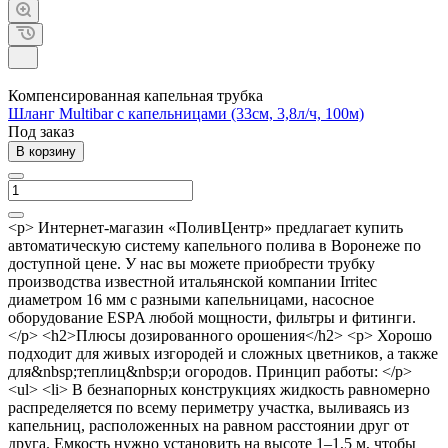
Компенсированная капельная трубка
Шланг Multibar с капельницами (33см, 3,8л/ч, 100м)
Под заказ
В корзину
<p> Интернет-магазин «ПоливЦентр» предлагает купить
автоматическую систему капельного полива в Воронеже по
доступной цене. У нас вы можете приобрести трубку
производства известной итальянской компании Irritec
диаметром 16 мм с разными капельницами, насосное
оборудование ESPA любой мощности, фильтры и фитинги.
</p> <h2>Плюсы дозированного орошения</h2> <p> Хорошо
подходит для живых изгородей и сложных цветников, а также
для&nbsp;теплиц&nbsp;и огородов. Принцип работы: </p>
<ul> <li> В безнапорных конструкциях жидкость равномерно
распределяется по всему периметру участка, выливаясь из
капельниц, расположенных на равном расстоянии друг от
друга. Емкость нужно установить на высоте 1–1,5 м, чтобы