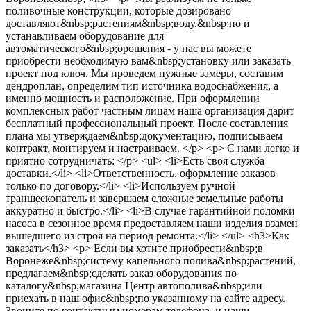
поливочные конструкции, которые дозировано
доставляют&nbsp;растениям&nbsp;воду,&nbsp;но и
устанавливаем оборудование для
автоматического&nbsp;орошения - у нас вы можете
приобрести необходимую вам&nbsp;установку или заказать
проект под ключ. Мы проведем нужные замеры, составим
дендроплан, определим тип источника водоснабжения, а
именно мощность и расположение. При оформлении
комплексных работ частным лицам наша организация дарит
бесплатный профессиональный проект. После составления
плана мы утверждаем&nbsp;документацию, подписываем
контракт, монтируем и настраиваем. </p> <p> С нами легко и
приятно сотрудничать: </p> <ul> <li>Есть своя служба
доставки.</li> <li>Ответственность, оформление заказов
только по договору.</li> <li>Используем ручной
траншеекопатель и завершаем сложные земельные работы
аккуратно и быстро.</li> <li>В случае гарантийной поломки
насоса в сезонное время предоставляем наши изделия взамен
вышедшего из строя на период ремонта.</li> </ul> <h3>Как
заказать</h3> <p> Если вы хотите приобрести&nbsp;в
Воронеже&nbsp;систему капельного полива&nbsp;растений,
предлагаем&nbsp;сделать заказ оборудования по
каталогу&nbsp;магазина Центр автополива&nbsp;или
приехать в наш офис&nbsp;по указанному на сайте адресу.
Звоните по контактным номерам телефона, и наши