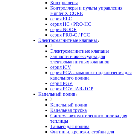
Контроллеры
Контроллеры и пульты управления
Hunter X-CORE
серия ELC
серия HC / PRO-HC
серия NODE
серия PRO-C / PCC
Электромагнитные клапаны
Электромагнитные клапаны
Запчасти и аксессуары для
электромагнитных клапанов
серия ICV
серия PCZ - комплект подключения для
капельного полива
серия PGV
серия PGV JAR-TOP
Капельный полив
Капельный полив
Капельная трубка
Система автоматического полива для
теплицы
Таймер для полива
Фитинги, крепежи, стойки для