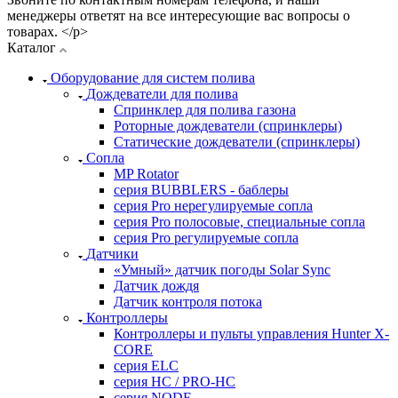
менеджеры ответят на все интересующие вас вопросы о
товарах. </p>
Каталог
Оборудование для систем полива
Дождеватели для полива
Cпринклер для полива газона
Роторные дождеватели (спринклеры)
Статические дождеватели (спринклеры)
Сопла
MP Rotator
серия BUBBLERS - баблеры
серия Pro нерегулируемые сопла
серия Pro полосовые, специальные сопла
серия Pro регулируемые сопла
Датчики
«Умный» датчик погоды Solar Sync
Датчик дождя
Датчик контроля потока
Контроллеры
Контроллеры и пульты управления Hunter X-
CORE
серия ELC
серия HC / PRO-HC
серия NODE