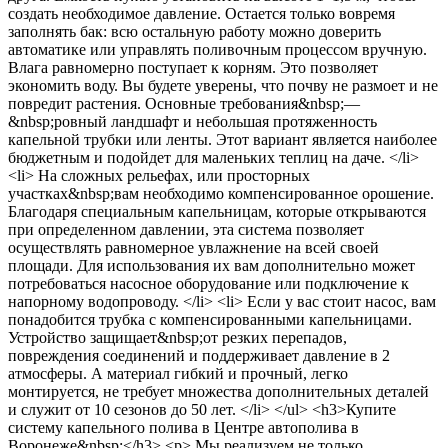
создать необходимое давление. Остается только вовремя
заполнять бак: всю остальную работу можно доверить
автоматике или управлять поливочным процессом вручную.
Влага равномерно поступает к корням. Это позволяет
экономить воду. Вы будете уверены, что почву не размоет и не
повредит растения. Основные требования&nbsp;—
&nbsp;ровный ландшафт и небольшая протяженность
капельной трубки или ленты. Этот вариант является наиболее
бюджетным и подойдет для маленьких теплиц на даче. </li>
<li> На сложных рельефах, или просторных
участках&nbsp;вам необходимо компенсированное орошение.
Благодаря специальным капельницам, которые открываются
при определенном давлении, эта система позволяет
осуществлять равномерное увлажнение на всей своей
площади. Для использования их вам дополнительно может
потребоваться насосное оборудование или подключение к
напорному водопроводу. </li> <li> Если у вас стоит насос, вам
понадобится трубка с компенсированными капельницами.
Устройство защищает&nbsp;от резких перепадов,
повреждения соединений и поддерживает давление в 2
атмосферы. А материал гибкий и прочный, легко
монтируется, не требует множества дополнительных деталей
и служит от 10 сезонов до 50 лет. </li> </ul> <h3>Купите
систему капельного полива в Центре автополива в
Воронеже&nbsp;</h3> <p> Мы реализуем не только