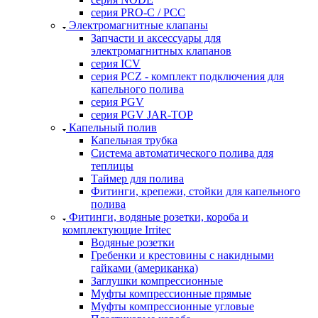
серия PRO-C / PCC
Электромагнитные клапаны
Запчасти и аксессуары для
электромагнитных клапанов
серия ICV
серия PCZ - комплект подключения для
капельного полива
серия PGV
серия PGV JAR-TOP
Капельный полив
Капельная трубка
Система автоматического полива для
теплицы
Таймер для полива
Фитинги, крепежи, стойки для капельного
полива
Фитинги, водяные розетки, короба и
комплектующие Irritec
Водяные розетки
Гребенки и крестовины с накидными
гайками (американка)
Заглушки компрессионные
Муфты компрессионные прямые
Муфты компрессионные угловые