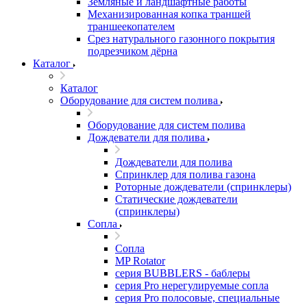
Земляные и ландшафтные работы
Механизированная копка траншей
траншеекопателем
Срез натурального газонного покрытия
подрезчиком дёрна
Каталог
Каталог
Оборудование для систем полива
Оборудование для систем полива
Дождеватели для полива
Дождеватели для полива
Cпринклер для полива газона
Роторные дождеватели (спринклеры)
Статические дождеватели
(спринклеры)
Сопла
Сопла
MP Rotator
серия BUBBLERS - баблеры
серия Pro нерегулируемые сопла
серия Pro полосовые, специальные