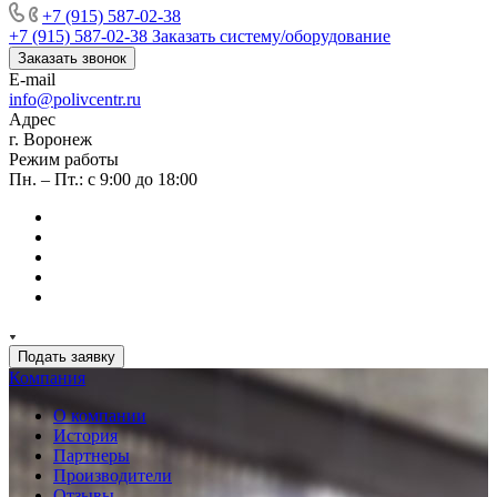
+7 (915) 587-02-38
+7 (915) 587-02-38
Заказать систему/оборудование
Заказать звонок
E-mail
info@polivcentr.ru
Адрес
г. Воронеж
Режим работы
Пн. – Пт.: с 9:00 до 18:00
Подать заявку
Компания
О компании
История
Партнеры
Производители
Отзывы