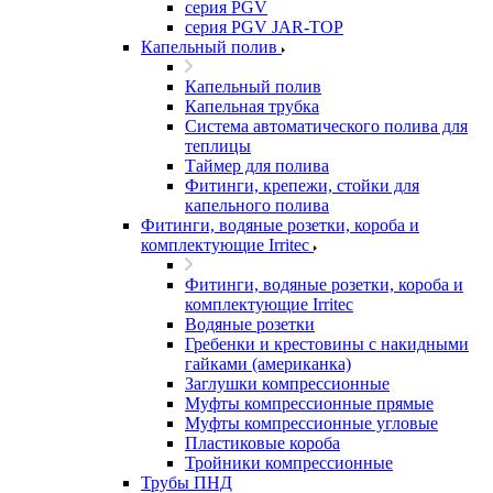
серия PGV
серия PGV JAR-TOP
Капельный полив
Капельный полив
Капельная трубка
Система автоматического полива для
теплицы
Таймер для полива
Фитинги, крепежи, стойки для
капельного полива
Фитинги, водяные розетки, короба и
комплектующие Irritec
Фитинги, водяные розетки, короба и
комплектующие Irritec
Водяные розетки
Гребенки и крестовины с накидными
гайками (американка)
Заглушки компрессионные
Муфты компрессионные прямые
Муфты компрессионные угловые
Пластиковые короба
Тройники компрессионные
Трубы ПНД