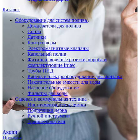
Каталог
Оборудование для систем полива
Дождеватели для полива
Сопла
Датчики
Контроллеры
Электромагнитные клапаны
Капельный полив
Фитинги, водяные розетки, короба и
комплектующие Irritec
Трубы ПНД
Кабель и электрооборудование для монтажа
Накопительные емкости для воды
Насосное оборудование
Фильтры для воды
Садовая и коммунальная техника
Инструменты для разметки
Подрезчики дёрна
Ручной инструмент
Траншеекопатели
Акции
Проекты