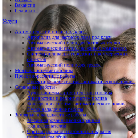
Вакансии
Реквизиты
Услуги
Автоматический полив под ключ
Автополив для частного дома под ключ
Автоматический полив для бытовых теплиц
Автоматический полив для жилых комплексов
Система полива для городских и коммерческих
объектов
Автоматический полив для грядок
Монтаж систем автополива
Проектно-расчетные работы
Проектирование системы автоматического полива
Сервисные работы
Аудит системы автоматического полива
Диагностика и ремонт систем полива
Консервация системы автоматического полива
Пуско-наладочные работы
Земляные и ландшафтные работы
Механизированная копка траншей
траншеекопателем
Срез натурального газонного покрытия
подрезчиком дёрна