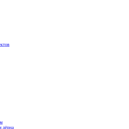
ектов
ем
м дёрна