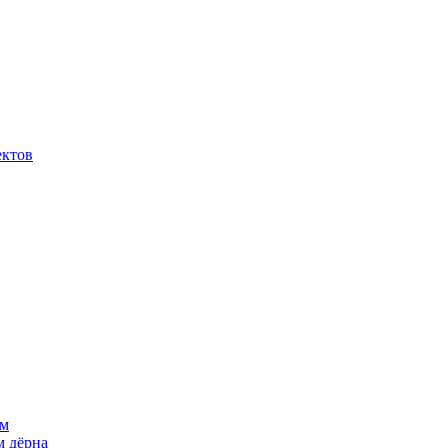
ектов
ем
м дёрна