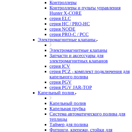
Контроллеры
Контроллеры и пульты управления
Hunter X-CORE
серия ELC
серия HC / PRO-HC
серия NODE
серия PRO-C / PCC
Электромагнитные клапаны
Электромагнитные клапаны
Запчасти и аксессуары для
электромагнитных клапанов
серия ICV
серия PCZ - комплект подключения для
капельного полива
серия PGV
серия PGV JAR-TOP
Капельный полив
Капельный полив
Капельная трубка
Система автоматического полива для
теплицы
Таймер для полива
Фитинги, крепежи, стойки для