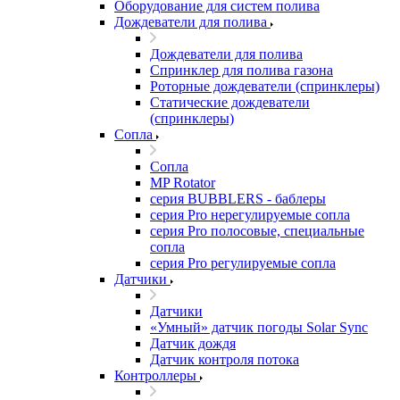
Оборудование для систем полива
Дождеватели для полива
Дождеватели для полива
Cпринклер для полива газона
Роторные дождеватели (спринклеры)
Статические дождеватели
(спринклеры)
Сопла
Сопла
MP Rotator
серия BUBBLERS - баблеры
серия Pro нерегулируемые сопла
серия Pro полосовые, специальные
сопла
серия Pro регулируемые сопла
Датчики
Датчики
«Умный» датчик погоды Solar Sync
Датчик дождя
Датчик контроля потока
Контроллеры