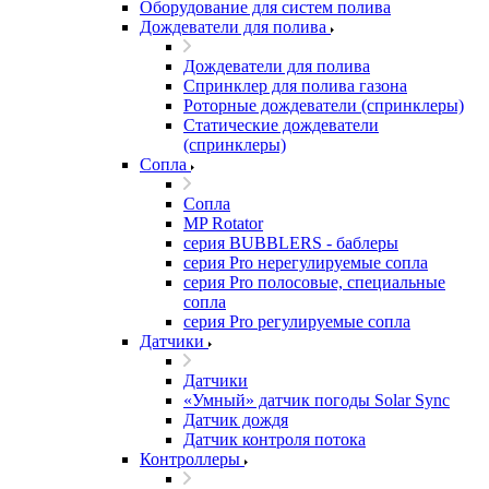
Оборудование для систем полива
Дождеватели для полива
Дождеватели для полива
Cпринклер для полива газона
Роторные дождеватели (спринклеры)
Статические дождеватели
(спринклеры)
Сопла
Сопла
MP Rotator
серия BUBBLERS - баблеры
серия Pro нерегулируемые сопла
серия Pro полосовые, специальные
сопла
серия Pro регулируемые сопла
Датчики
Датчики
«Умный» датчик погоды Solar Sync
Датчик дождя
Датчик контроля потока
Контроллеры