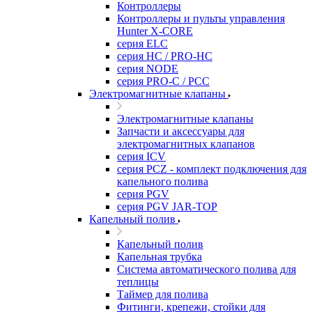
Контроллеры
Контроллеры и пульты управления
Hunter X-CORE
серия ELC
серия HC / PRO-HC
серия NODE
серия PRO-C / PCC
Электромагнитные клапаны
Электромагнитные клапаны
Запчасти и аксессуары для
электромагнитных клапанов
серия ICV
серия PCZ - комплект подключения для
капельного полива
серия PGV
серия PGV JAR-TOP
Капельный полив
Капельный полив
Капельная трубка
Система автоматического полива для
теплицы
Таймер для полива
Фитинги, крепежи, стойки для