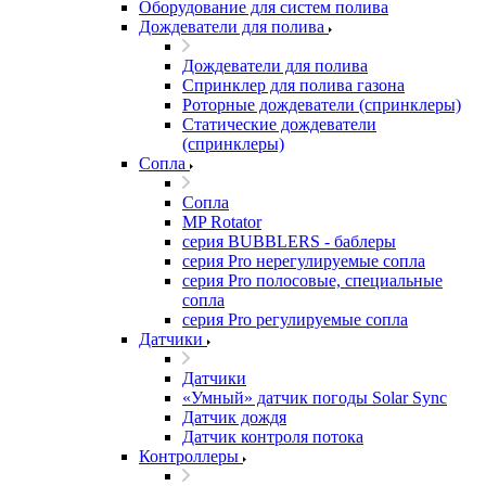
Оборудование для систем полива
Дождеватели для полива
Дождеватели для полива
Cпринклер для полива газона
Роторные дождеватели (спринклеры)
Статические дождеватели
(спринклеры)
Сопла
Сопла
MP Rotator
серия BUBBLERS - баблеры
серия Pro нерегулируемые сопла
серия Pro полосовые, специальные
сопла
серия Pro регулируемые сопла
Датчики
Датчики
«Умный» датчик погоды Solar Sync
Датчик дождя
Датчик контроля потока
Контроллеры