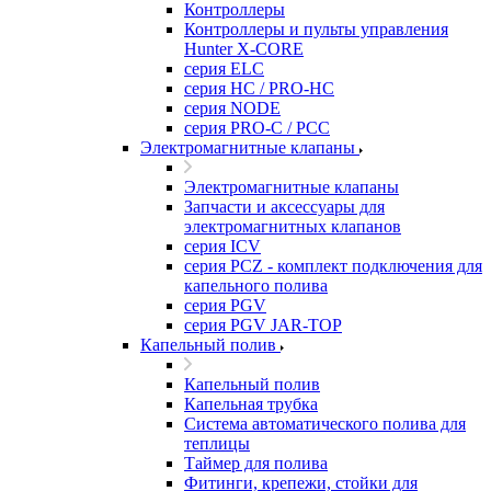
Контроллеры
Контроллеры и пульты управления
Hunter X-CORE
серия ELC
серия HC / PRO-HC
серия NODE
серия PRO-C / PCC
Электромагнитные клапаны
Электромагнитные клапаны
Запчасти и аксессуары для
электромагнитных клапанов
серия ICV
серия PCZ - комплект подключения для
капельного полива
серия PGV
серия PGV JAR-TOP
Капельный полив
Капельный полив
Капельная трубка
Система автоматического полива для
теплицы
Таймер для полива
Фитинги, крепежи, стойки для