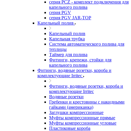
серия PCZ - комплект подключения для
капельного полива
серия PGV
серия PGV JAR-TOP
Капельный полив
Капельный полив
Капельная трубка
Система автоматического полива для
теплицы
Таймер для полива
Фитинги, крепежи, стойки для
капельного полива
Фитинги, водяные розетки, короба и
комплектующие Irritec
Фитинги, водяные розетки, короба и
комплектующие Irritec
Водяные розетки
Гребенки и крестовины с накидными
гайками (американка)
Заглушки компрессионные
Муфты компрессионные прямые
Муфты компрессионные угловые
Пластиковые короба