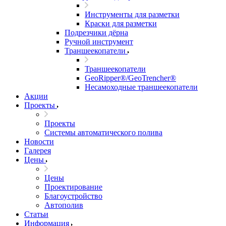
Инструменты для разметки
Краски для разметки
Подрезчики дёрна
Ручной инструмент
Траншеекопатели
Траншеекопатели
GeoRipper®/GeoTrencher®
Несамоходные траншеекопатели
Акции
Проекты
Проекты
Системы автоматического полива
Новости
Галерея
Цены
Цены
Проектирование
Благоустройство
Автополив
Статьи
Информация