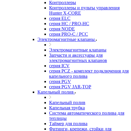
Контроллеры
Контроллеры и пульты управления
Hunter X-CORE
серия ELC
серия HC / PRO-HC
серия NODE
серия PRO-C / PCC
Электромагнитные клапаны
Электромагнитные клапаны
Запчасти и аксессуары для
электромагнитных клапанов
серия ICV
серия PCZ - комплект подключения для
капельного полива
серия PGV
серия PGV JAR-TOP
Капельный полив
Капельный полив
Капельная трубка
Система автоматического полива для
теплицы
Таймер для полива
Фитинги, крепежи, стойки для