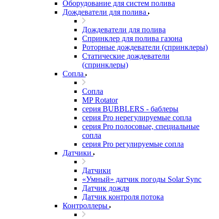
Оборудование для систем полива
Дождеватели для полива
Дождеватели для полива
Cпринклер для полива газона
Роторные дождеватели (спринклеры)
Статические дождеватели
(спринклеры)
Сопла
Сопла
MP Rotator
серия BUBBLERS - баблеры
серия Pro нерегулируемые сопла
серия Pro полосовые, специальные
сопла
серия Pro регулируемые сопла
Датчики
Датчики
«Умный» датчик погоды Solar Sync
Датчик дождя
Датчик контроля потока
Контроллеры