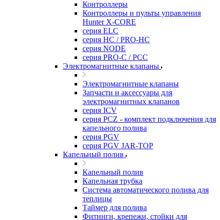
Контроллеры
Контроллеры и пульты управления
Hunter X-CORE
серия ELC
серия HC / PRO-HC
серия NODE
серия PRO-C / PCC
Электромагнитные клапаны
Электромагнитные клапаны
Запчасти и аксессуары для
электромагнитных клапанов
серия ICV
серия PCZ - комплект подключения для
капельного полива
серия PGV
серия PGV JAR-TOP
Капельный полив
Капельный полив
Капельная трубка
Система автоматического полива для
теплицы
Таймер для полива
Фитинги, крепежи, стойки для