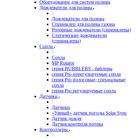
Оборудование для систем полива
Дождеватели для полива
Дождеватели для полива
Cпринклер для полива газона
Роторные дождеватели (спринклеры)
Статические дождеватели
(спринклеры)
Сопла
Сопла
MP Rotator
серия BUBBLERS - баблеры
серия Pro нерегулируемые сопла
серия Pro полосовые, специальные
сопла
серия Pro регулируемые сопла
Датчики
Датчики
«Умный» датчик погоды Solar Sync
Датчик дождя
Датчик контроля потока
Контроллеры