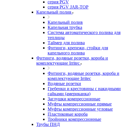
серия PGV
серия PGV JAR-TOP
Капельный полив
Капельный полив
Капельная трубка
Система автоматического полива для
теплицы
Таймер для полива
Фитинги, крепежи, стойки для
капельного полива
Фитинги, водяные розетки, короба и
комплектующие Irritec
Фитинги, водяные розетки, короба и
комплектующие Irritec
Водяные розетки
Гребенки и крестовины с накидными
гайками (американка)
Заглушки компрессионные
Муфты компрессионные прямые
Муфты компрессионные угловые
Пластиковые короба
Тройники компрессионные
Трубы ПНД