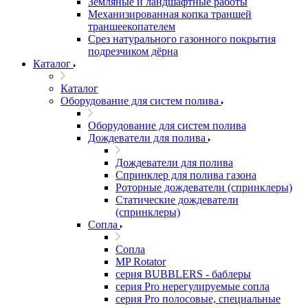
Земляные и ландшафтные работы
Механизированная копка траншей
траншеекопателем
Срез натурального газонного покрытия
подрезчиком дёрна
Каталог
Каталог
Оборудование для систем полива
Оборудование для систем полива
Дождеватели для полива
Дождеватели для полива
Cпринклер для полива газона
Роторные дождеватели (спринклеры)
Статические дождеватели
(спринклеры)
Сопла
Сопла
MP Rotator
серия BUBBLERS - баблеры
серия Pro нерегулируемые сопла
серия Pro полосовые, специальные