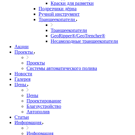
Краски для разметки
Подрезчики дёрна
Ручной инструмент
Траншеекопатели
Траншеекопатели
GeoRipper®/GeoTrencher®
Несамоходные траншеекопатели
Акции
Проекты
Проекты
Системы автоматического полива
Новости
Галерея
Цены
Цены
Проектирование
Благоустройство
Автополив
Статьи
Информация
Информация