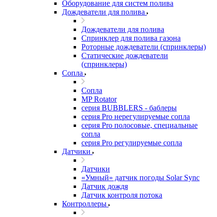
Оборудование для систем полива
Дождеватели для полива
Дождеватели для полива
Cпринклер для полива газона
Роторные дождеватели (спринклеры)
Статические дождеватели
(спринклеры)
Сопла
Сопла
MP Rotator
серия BUBBLERS - баблеры
серия Pro нерегулируемые сопла
серия Pro полосовые, специальные
сопла
серия Pro регулируемые сопла
Датчики
Датчики
«Умный» датчик погоды Solar Sync
Датчик дождя
Датчик контроля потока
Контроллеры