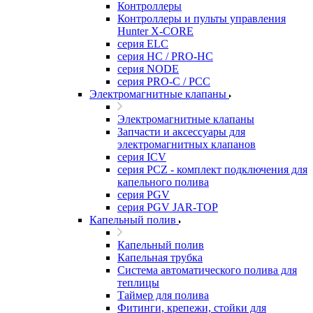
Контроллеры
Контроллеры и пульты управления
Hunter X-CORE
серия ELC
серия HC / PRO-HC
серия NODE
серия PRO-C / PCC
Электромагнитные клапаны
Электромагнитные клапаны
Запчасти и аксессуары для
электромагнитных клапанов
серия ICV
серия PCZ - комплект подключения для
капельного полива
серия PGV
серия PGV JAR-TOP
Капельный полив
Капельный полив
Капельная трубка
Система автоматического полива для
теплицы
Таймер для полива
Фитинги, крепежи, стойки для