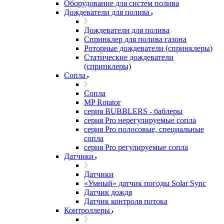
Оборудование для систем полива
Дождеватели для полива
Дождеватели для полива
Cпринклер для полива газона
Роторные дождеватели (спринклеры)
Статические дождеватели
(спринклеры)
Сопла
Сопла
MP Rotator
серия BUBBLERS - баблеры
серия Pro нерегулируемые сопла
серия Pro полосовые, специальные
сопла
серия Pro регулируемые сопла
Датчики
Датчики
«Умный» датчик погоды Solar Sync
Датчик дождя
Датчик контроля потока
Контроллеры