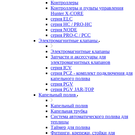
Контроллеры
Контроллеры и пульты управления
Hunter X-CORE
серия ELC
серия HC / PRO-HC
серия NODE
серия PRO-C / PCC
Электромагнитные клапаны
Электромагнитные клапаны
Запчасти и аксессуары для
электромагнитных клапанов
серия ICV
серия PCZ - комплект подключения для
капельного полива
серия PGV
серия PGV JAR-TOP
Капельный полив
Капельный полив
Капельная трубка
Система автоматического полива для
теплицы
Таймер для полива
Фитинги, крепежи, стойки для