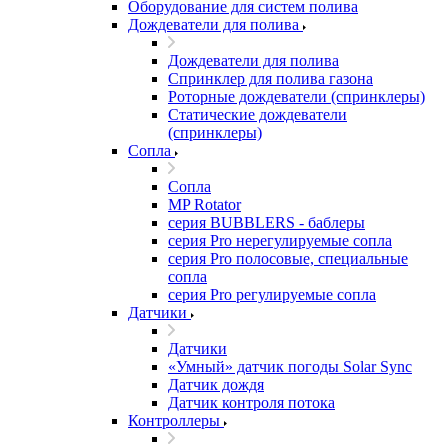
Оборудование для систем полива
Дождеватели для полива
Дождеватели для полива
Cпринклер для полива газона
Роторные дождеватели (спринклеры)
Статические дождеватели
(спринклеры)
Сопла
Сопла
MP Rotator
серия BUBBLERS - баблеры
серия Pro нерегулируемые сопла
серия Pro полосовые, специальные
сопла
серия Pro регулируемые сопла
Датчики
Датчики
«Умный» датчик погоды Solar Sync
Датчик дождя
Датчик контроля потока
Контроллеры