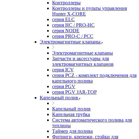
Контроллеры
Контроллеры и пульты управления
Hunter X-CORE
серия ELC
серия HC / PRO-HC
серия NODE
серия PRO-C / PCC
Электромагнитные клапаны
Электромагнитные клапаны
Запчасти и аксессуары для
электромагнитных клапанов
серия ICV
серия PCZ - комплект подключения для
капельного полива
серия PGV
серия PGV JAR-TOP
Капельный полив
Капельный полив
Капельная трубка
Система автоматического полива для
теплицы
Таймер для полива
Фитинги, крепежи, стойки для