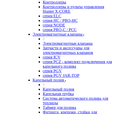
Контроллеры
Контроллеры и пульты управления
Hunter X-CORE
серия ELC
серия HC / PRO-HC
серия NODE
серия PRO-C / PCC
Электромагнитные клапаны
Электромагнитные клапаны
Запчасти и аксессуары для
электромагнитных клапанов
серия ICV
серия PCZ - комплект подключения для
капельного полива
серия PGV
серия PGV JAR-TOP
Капельный полив
Капельный полив
Капельная трубка
Система автоматического полива для
теплицы
Таймер для полива
Фитинги, крепежи, стойки для