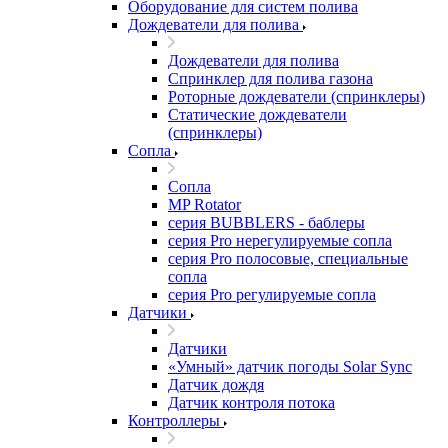
Оборудование для систем полива
Дождеватели для полива
Дождеватели для полива
Cпринклер для полива газона
Роторные дождеватели (спринклеры)
Статические дождеватели
(спринклеры)
Сопла
Сопла
MP Rotator
серия BUBBLERS - баблеры
серия Pro нерегулируемые сопла
серия Pro полосовые, специальные
сопла
серия Pro регулируемые сопла
Датчики
Датчики
«Умный» датчик погоды Solar Sync
Датчик дождя
Датчик контроля потока
Контроллеры