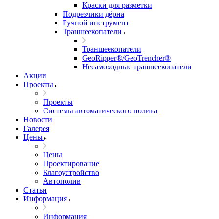
Краски для разметки
Подрезчики дёрна
Ручной инструмент
Траншеекопатели
Траншеекопатели
GeoRipper®/GeoTrencher®
Несамоходные траншеекопатели
Акции
Проекты
Проекты
Системы автоматического полива
Новости
Галерея
Цены
Цены
Проектирование
Благоустройство
Автополив
Статьи
Информация
Информация