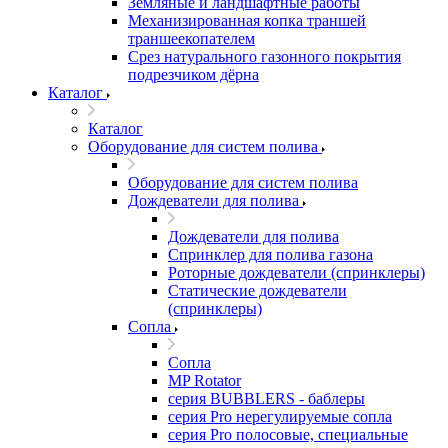
Земляные и ландшафтные работы
Механизированная копка траншей
траншеекопателем
Срез натурального газонного покрытия
подрезчиком дёрна
Каталог
Каталог
Оборудование для систем полива
Оборудование для систем полива
Дождеватели для полива
Дождеватели для полива
Cпринклер для полива газона
Роторные дождеватели (спринклеры)
Статические дождеватели
(спринклеры)
Сопла
Сопла
MP Rotator
серия BUBBLERS - баблеры
серия Pro нерегулируемые сопла
серия Pro полосовые, специальные