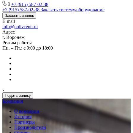
+7 (915) 587-02-38
+7 (915) 587-02-38
Заказать систему/оборудование
Заказать звонок
E-mail
info@polivcentr.ru
Адрес
г. Воронеж
Режим работы
Пн. – Пт.: с 9:00 до 18:00
Подать заявку
Компания
О компании
История
Партнеры
Производители
Отзывы