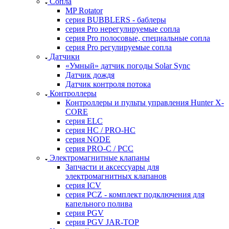
Сопла
MP Rotator
серия BUBBLERS - баблеры
серия Pro нерегулируемые сопла
серия Pro полосовые, специальные сопла
серия Pro регулируемые сопла
Датчики
«Умный» датчик погоды Solar Sync
Датчик дождя
Датчик контроля потока
Контроллеры
Контроллеры и пульты управления Hunter X-
CORE
серия ELC
серия HC / PRO-HC
серия NODE
серия PRO-C / PCC
Электромагнитные клапаны
Запчасти и аксессуары для
электромагнитных клапанов
серия ICV
серия PCZ - комплект подключения для
капельного полива
серия PGV
серия PGV JAR-TOP