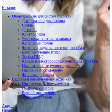
Каталог
Оборудование для систем полива
Дождеватели для полива
Сопла
Датчики
Контроллеры
Электромагнитные клапаны
Капельный полив
Фитинги, водяные розетки, короба и
комплектующие Irritec
Трубы ПНД
Кабель и электрооборудование для монтажа
Накопительные емкости для воды
Насосное оборудование
Фильтры для воды
Садовая и коммунальная техника
Инструменты для разметки
Подрезчики дёрна
Ручной инструмент
Траншеекопатели
Акции
Проекты