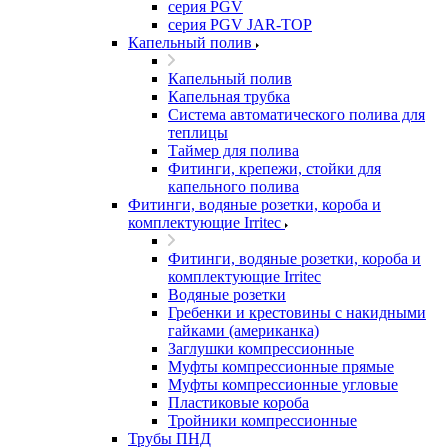
серия PGV
серия PGV JAR-TOP
Капельный полив
Капельный полив
Капельная трубка
Система автоматического полива для
теплицы
Таймер для полива
Фитинги, крепежи, стойки для
капельного полива
Фитинги, водяные розетки, короба и
комплектующие Irritec
Фитинги, водяные розетки, короба и
комплектующие Irritec
Водяные розетки
Гребенки и крестовины с накидными
гайками (американка)
Заглушки компрессионные
Муфты компрессионные прямые
Муфты компрессионные угловые
Пластиковые короба
Тройники компрессионные
Трубы ПНД