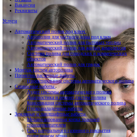
Вакансии
Реквизиты
Услуги
Автоматический полив под ключ
Автополив для частного дома под ключ
Автоматический полив для бытовых теплиц
Автоматический полив для жилых комплексов
Система полива для городских и коммерческих
объектов
Автоматический полив для грядок
Монтаж систем автополива
Проектно-расчетные работы
Проектирование системы автоматического полива
Сервисные работы
Аудит системы автоматического полива
Диагностика и ремонт систем полива
Консервация системы автоматического полива
Пуско-наладочные работы
Земляные и ландшафтные работы
Механизированная копка траншей
траншеекопателем
Срез натурального газонного покрытия
подрезчиком дёрна