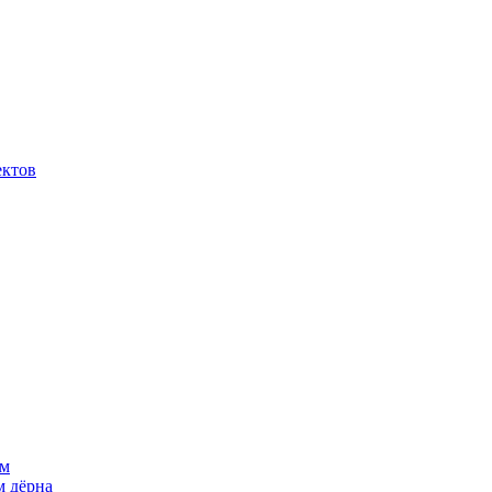
ектов
ем
м дёрна