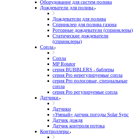
Оборудование для систем полива
Дождеватели для полива
Дождеватели для полива
Cпринклер для полива газона
Роторные дождеватели (спринклеры)
Статические дождеватели
(спринклеры)
Сопла
Сопла
MP Rotator
серия BUBBLERS - баблеры
серия Pro нерегулируемые сопла
серия Pro полосовые, специальные
сопла
серия Pro регулируемые сопла
Датчики
Датчики
«Умный» датчик погоды Solar Sync
Датчик дождя
Датчик контроля потока
Контроллеры