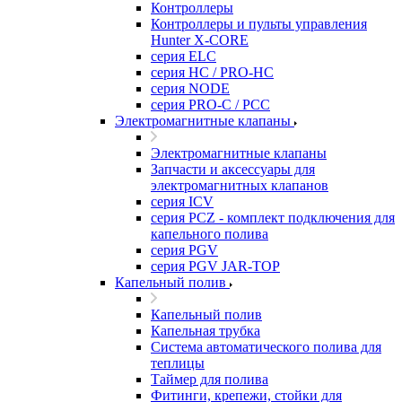
Контроллеры
Контроллеры и пульты управления
Hunter X-CORE
серия ELC
серия HC / PRO-HC
серия NODE
серия PRO-C / PCC
Электромагнитные клапаны
Электромагнитные клапаны
Запчасти и аксессуары для
электромагнитных клапанов
серия ICV
серия PCZ - комплект подключения для
капельного полива
серия PGV
серия PGV JAR-TOP
Капельный полив
Капельный полив
Капельная трубка
Система автоматического полива для
теплицы
Таймер для полива
Фитинги, крепежи, стойки для