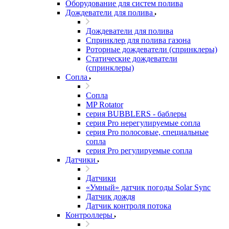
Оборудование для систем полива
Дождеватели для полива
Дождеватели для полива
Cпринклер для полива газона
Роторные дождеватели (спринклеры)
Статические дождеватели
(спринклеры)
Сопла
Сопла
MP Rotator
серия BUBBLERS - баблеры
серия Pro нерегулируемые сопла
серия Pro полосовые, специальные
сопла
серия Pro регулируемые сопла
Датчики
Датчики
«Умный» датчик погоды Solar Sync
Датчик дождя
Датчик контроля потока
Контроллеры