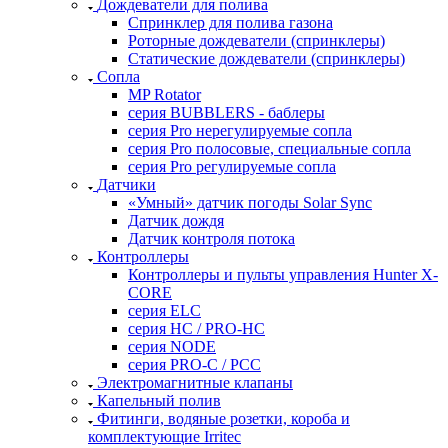
Дождеватели для полива
Cпринклер для полива газона
Роторные дождеватели (спринклеры)
Статические дождеватели (спринклеры)
Сопла
MP Rotator
серия BUBBLERS - баблеры
серия Pro нерегулируемые сопла
серия Pro полосовые, специальные сопла
серия Pro регулируемые сопла
Датчики
«Умный» датчик погоды Solar Sync
Датчик дождя
Датчик контроля потока
Контроллеры
Контроллеры и пульты управления Hunter X-
CORE
серия ELC
серия HC / PRO-HC
серия NODE
серия PRO-C / PCC
Электромагнитные клапаны
Капельный полив
Фитинги, водяные розетки, короба и
комплектующие Irritec