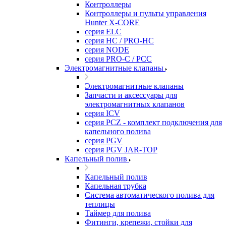
Контроллеры
Контроллеры и пульты управления
Hunter X-CORE
серия ELC
серия HC / PRO-HC
серия NODE
серия PRO-C / PCC
Электромагнитные клапаны
Электромагнитные клапаны
Запчасти и аксессуары для
электромагнитных клапанов
серия ICV
серия PCZ - комплект подключения для
капельного полива
серия PGV
серия PGV JAR-TOP
Капельный полив
Капельный полив
Капельная трубка
Система автоматического полива для
теплицы
Таймер для полива
Фитинги, крепежи, стойки для